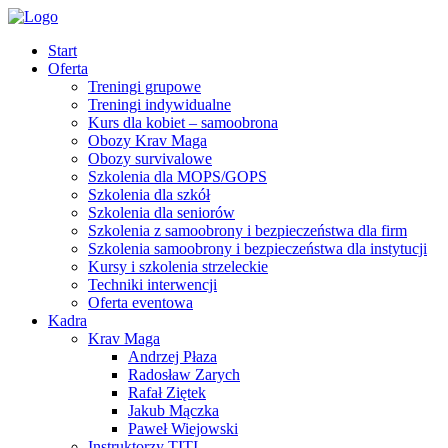
Start
Oferta
Treningi grupowe
Treningi indywidualne
Kurs dla kobiet – samoobrona
Obozy Krav Maga
Obozy survivalowe
Szkolenia dla MOPS/GOPS
Szkolenia dla szkół
Szkolenia dla seniorów
Szkolenia z samoobrony i bezpieczeństwa dla firm
Szkolenia samoobrony i bezpieczeństwa dla instytucji
Kursy i szkolenia strzeleckie
Techniki interwencji
Oferta eventowa
Kadra
Krav Maga
Andrzej Płaza
Radosław Zarych
Rafał Ziętek
Jakub Mączka
Paweł Wiejowski
Instruktorzy TITI