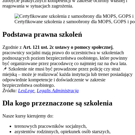
zdobycie praktycznych kompetencji w zakresie ochrony własnej i
reagowania w sytuacjach zagrożenia.
Certyfikowane szkolenia z samoobrony dla MOPS, GOPS i p
Podstawa prawna szkoleń
Zgodnie z
Art. 121 ust. 2c ustawy o pomocy społecznej
,
pracownicy socjalni mają prawo do uczestnictwa w szkoleniach
podnoszących poziom bezpieczeństwa osobistego, które powinny
być organizowane przez pracodawcę co najmniej raz na dwa lata.
📌 Szkolenie nie musi być prowadzone przez policję czy straż
miejską – może je realizować każda instytucja lub trener posiadający
odpowiednie kompetencje i doświadczenie w zakresie
bezpieczeństwa osobistego.
Źródła:
LexLege
,
Legalis Administracja
Dla kogo przeznaczone są szkolenia
Nasze kursy kierujemy do:
terenowych pracowników socjalnych,
asystentów rodzinnych, opiekunek osób starszych,