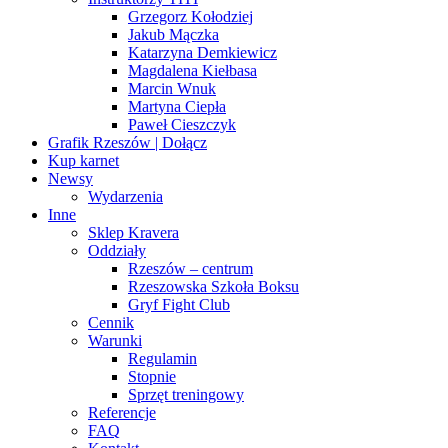
Grzegorz Kołodziej
Jakub Mączka
Katarzyna Demkiewicz
Magdalena Kiełbasa
Marcin Wnuk
Martyna Ciepła
Paweł Cieszczyk
Grafik Rzeszów | Dołącz
Kup karnet
Newsy
Wydarzenia
Inne
Sklep Kravera
Oddziały
Rzeszów – centrum
Rzeszowska Szkoła Boksu
Gryf Fight Club
Cennik
Warunki
Regulamin
Stopnie
Sprzęt treningowy
Referencje
FAQ