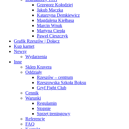
Grzegorz Kołodziej
Jakub Mączka
Katarzyna Demkiewicz
Magdalena Kiełbasa
Marcin Wnuk
Martyna Ciepła
Paweł Cieszczyk
Grafik Rzeszów | Dołącz
Kup karnet
Newsy
Wydarzenia
Inne
Sklep Kravera
Oddziały
Rzeszów – centrum
Rzeszowska Szkoła Boksu
Gryf Fight Club
Cennik
Warunki
Regulamin
Stopnie
Sprzęt treningowy
Referencje
FAQ