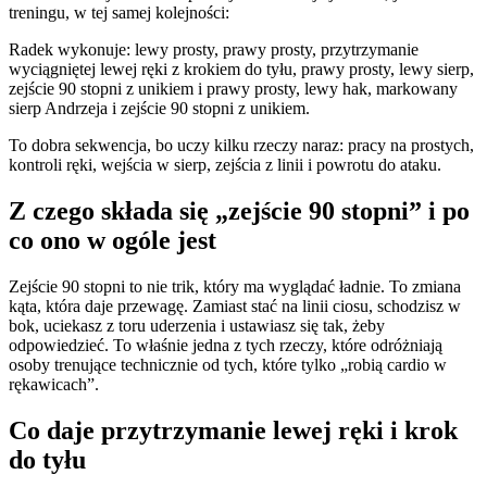
treningu, w tej samej kolejności:
Radek wykonuje: lewy prosty, prawy prosty, przytrzymanie
wyciągniętej lewej ręki z krokiem do tyłu, prawy prosty, lewy sierp,
zejście 90 stopni z unikiem i prawy prosty, lewy hak, markowany
sierp Andrzeja i zejście 90 stopni z unikiem.
To dobra sekwencja, bo uczy kilku rzeczy naraz: pracy na prostych,
kontroli ręki, wejścia w sierp, zejścia z linii i powrotu do ataku.
Z czego składa się „zejście 90 stopni” i po
co ono w ogóle jest
Zejście 90 stopni to nie trik, który ma wyglądać ładnie. To zmiana
kąta, która daje przewagę. Zamiast stać na linii ciosu, schodzisz w
bok, uciekasz z toru uderzenia i ustawiasz się tak, żeby
odpowiedzieć. To właśnie jedna z tych rzeczy, które odróżniają
osoby trenujące technicznie od tych, które tylko „robią cardio w
rękawicach”.
Co daje przytrzymanie lewej ręki i krok
do tyłu