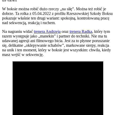
69
views
W boksie można robić dużo rzeczy „na siłę”. Można też robić je
dobrze. Ta rolka z 05.04.2022 z profilu Rzeszowskiej Szkoły Boksu
pokazuje właśnie ten drugi wariant: spokojną, kontrolowaną pracę
nad sekwencją, reakcją i ruchem.
Na nagraniu widać
trenera Andrzeja
oraz
trenera Radka
, który tym
razem występuje jako „manekin” i partner do techniki. Nie ma tu
udawanej agresji ani filmowego bicia. Jest za to płynne poruszanie
się, delikatne „oklepywanie schabów”, markowane sierpy, reakcja
na unik i ten moment, który w boksie jest wszystkim: chwila, kiedy
masz wejść w sekwencję.