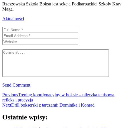
Rzeszowska Szkoła Boksu jest sekcją Podkarpackiej Szkoły Krav
Maga.
Categories
Aktualności
Send Comment
Nawigacja
Previous
Previous
Trening koordynacyjny w boksie – piłeczka tenisowa,
post:
refleks i precyzja
wpisu
Next
Next
Drill bokserski z tarczami: Dominika i Konrad
post:
Ostatnie
wpisy: