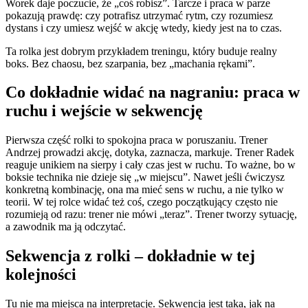
Worek daje poczucie, że „coś robisz”. Tarcze i praca w parze
pokazują prawdę: czy potrafisz utrzymać rytm, czy rozumiesz
dystans i czy umiesz wejść w akcję wtedy, kiedy jest na to czas.
Ta rolka jest dobrym przykładem treningu, który buduje realny
boks. Bez chaosu, bez szarpania, bez „machania rękami”.
Co dokładnie widać na nagraniu: praca w
ruchu i wejście w sekwencję
Pierwsza część rolki to spokojna praca w poruszaniu. Trener
Andrzej prowadzi akcję, dotyka, zaznacza, markuje. Trener Radek
reaguje unikiem na sierpy i cały czas jest w ruchu. To ważne, bo w
boksie technika nie dzieje się „w miejscu”. Nawet jeśli ćwiczysz
konkretną kombinację, ona ma mieć sens w ruchu, a nie tylko w
teorii. W tej rolce widać też coś, czego początkujący często nie
rozumieją od razu: trener nie mówi „teraz”. Trener tworzy sytuację,
a zawodnik ma ją odczytać.
Sekwencja z rolki – dokładnie w tej
kolejności
Tu nie ma miejsca na interpretacje. Sekwencja jest taka, jak na