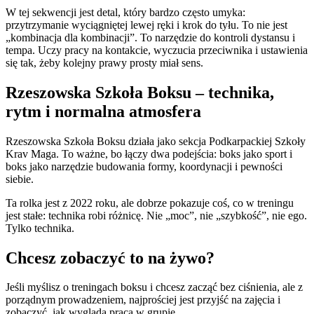
W tej sekwencji jest detal, który bardzo często umyka:
przytrzymanie wyciągniętej lewej ręki i krok do tyłu. To nie jest
„kombinacja dla kombinacji”. To narzędzie do kontroli dystansu i
tempa. Uczy pracy na kontakcie, wyczucia przeciwnika i ustawienia
się tak, żeby kolejny prawy prosty miał sens.
Rzeszowska Szkoła Boksu – technika,
rytm i normalna atmosfera
Rzeszowska Szkoła Boksu działa jako sekcja Podkarpackiej Szkoły
Krav Maga. To ważne, bo łączy dwa podejścia: boks jako sport i
boks jako narzędzie budowania formy, koordynacji i pewności
siebie.
Ta rolka jest z 2022 roku, ale dobrze pokazuje coś, co w treningu
jest stałe: technika robi różnicę. Nie „moc”, nie „szybkość”, nie ego.
Tylko technika.
Chcesz zobaczyć to na żywo?
Jeśli myślisz o treningach boksu i chcesz zacząć bez ciśnienia, ale z
porządnym prowadzeniem, najprościej jest przyjść na zajęcia i
zobaczyć, jak wygląda praca w grupie.