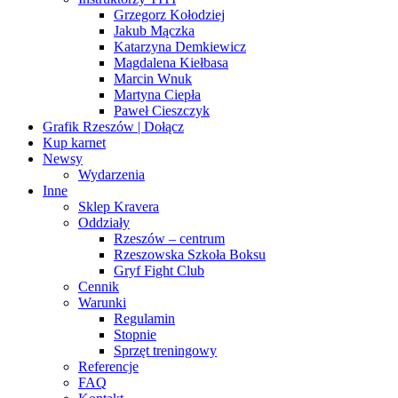
Grzegorz Kołodziej
Jakub Mączka
Katarzyna Demkiewicz
Magdalena Kiełbasa
Marcin Wnuk
Martyna Ciepła
Paweł Cieszczyk
Grafik Rzeszów | Dołącz
Kup karnet
Newsy
Wydarzenia
Inne
Sklep Kravera
Oddziały
Rzeszów – centrum
Rzeszowska Szkoła Boksu
Gryf Fight Club
Cennik
Warunki
Regulamin
Stopnie
Sprzęt treningowy
Referencje
FAQ