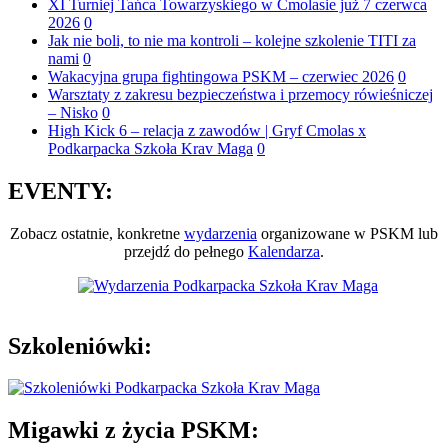
XI Turniej Tańca Towarzyskiego w Cmolasie już 7 czerwca
2026
0
Jak nie boli, to nie ma kontroli – kolejne szkolenie TITI za
nami
0
Wakacyjna grupa fightingowa PSKM – czerwiec 2026
0
Warsztaty z zakresu bezpieczeństwa i przemocy rówieśniczej
– Nisko
0
High Kick 6 – relacja z zawodów | Gryf Cmolas x
Podkarpacka Szkoła Krav Maga
0
EVENTY:
Zobacz ostatnie, konkretne
wydarzenia
organizowane w PSKM lub
przejdź do pełnego
Kalendarza
.
Szkoleniówki:
Migawki
z życia PSKM: