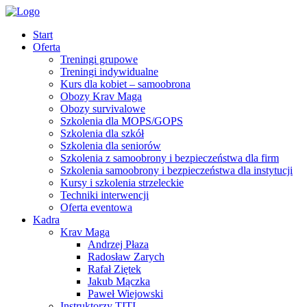
Start
Oferta
Treningi grupowe
Treningi indywidualne
Kurs dla kobiet – samoobrona
Obozy Krav Maga
Obozy survivalowe
Szkolenia dla MOPS/GOPS
Szkolenia dla szkół
Szkolenia dla seniorów
Szkolenia z samoobrony i bezpieczeństwa dla firm
Szkolenia samoobrony i bezpieczeństwa dla instytucji
Kursy i szkolenia strzeleckie
Techniki interwencji
Oferta eventowa
Kadra
Krav Maga
Andrzej Płaza
Radosław Zarych
Rafał Ziętek
Jakub Mączka
Paweł Wiejowski
Instruktorzy TITI