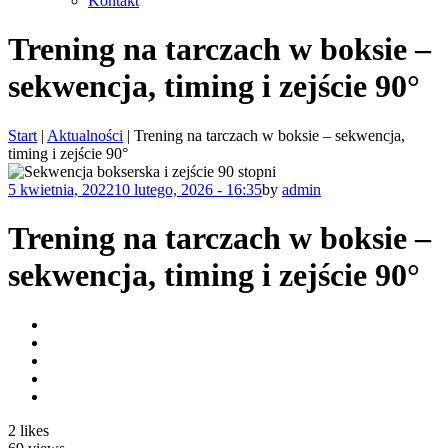
Kontakt
Skip
Trening na tarczach w boksie –
to
content
sekwencja, timing i zejście 90°
Start
|
Aktualności
|
Trening na tarczach w boksie – sekwencja,
timing i zejście 90°
Posted
Author
5 kwietnia, 2022
10 lutego, 2026 - 16:35
by
admin
on
Trening na tarczach w boksie –
sekwencja, timing i zejście 90°
2
likes