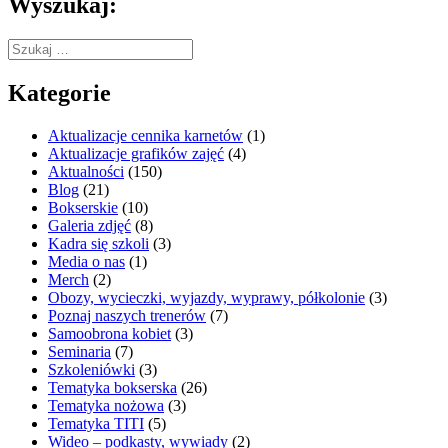
Wyszukaj:
Szukaj:
Kategorie
Aktualizacje cennika karnetów
(1)
Aktualizacje grafików zajęć
(4)
Aktualności
(150)
Blog
(21)
Bokserskie
(10)
Galeria zdjęć
(8)
Kadra się szkoli
(3)
Media o nas
(1)
Merch
(2)
Obozy, wycieczki, wyjazdy, wyprawy, półkolonie
(3)
Poznaj naszych trenerów
(7)
Samoobrona kobiet
(3)
Seminaria
(7)
Szkoleniówki
(3)
Tematyka bokserska
(26)
Tematyka nożowa
(3)
Tematyka TITI
(5)
Wideo – podkasty, wywiady
(2)