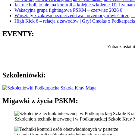
Jak nie boli, to nie ma kontroli – kolejne szkolenie TITI za nam
Wakacyjna grupa fightingowa PSKM – czerwiec 2026
0
Warsztaty z zakresu bezpieczeństwa i przemocy rówieśniczej –
High Kick 6 – relacja z zawodów | Gryf Cmolas x Podkarpac
EVENTY:
Zobacz ostatn
Szkoleniówki:
Migawki
z życia PSKM:
Szkolenie z technik interwencji w Podkarpackiej Szkole Krav
Techniki kontroli osób obezwładnionych w parterze