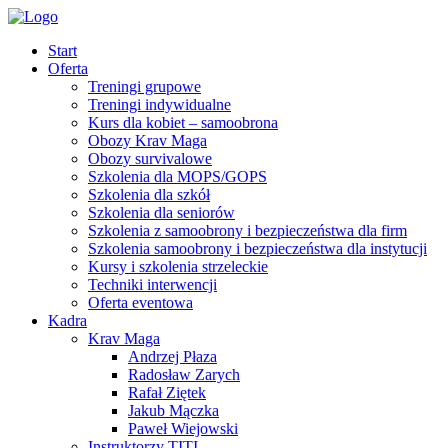
Start
Oferta
Treningi grupowe
Treningi indywidualne
Kurs dla kobiet – samoobrona
Obozy Krav Maga
Obozy survivalowe
Szkolenia dla MOPS/GOPS
Szkolenia dla szkół
Szkolenia dla seniorów
Szkolenia z samoobrony i bezpieczeństwa dla firm
Szkolenia samoobrony i bezpieczeństwa dla instytucji
Kursy i szkolenia strzeleckie
Techniki interwencji
Oferta eventowa
Kadra
Krav Maga
Andrzej Płaza
Radosław Zarych
Rafał Ziętek
Jakub Mączka
Paweł Wiejowski
Instruktorzy TITI