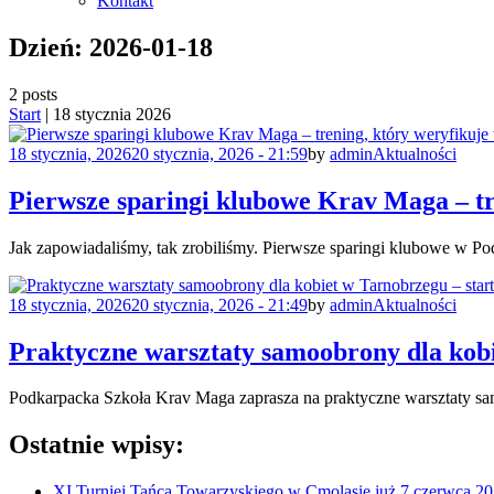
Kontakt
Skip
Dzień:
2026-01-18
to
content
2 posts
Start
|
18 stycznia 2026
Posted
Author
Categories
18 stycznia, 2026
20 stycznia, 2026 - 21:59
by
admin
Aktualności
on
Pierwsze sparingi klubowe Krav Maga – tr
Jak zapowiadaliśmy, tak zrobiliśmy. Pierwsze sparingi klubowe w Po
Posted
Author
Categories
18 stycznia, 2026
20 stycznia, 2026 - 21:49
by
admin
Aktualności
on
Praktyczne warsztaty samoobrony dla kobi
Podkarpacka Szkoła Krav Maga zaprasza na praktyczne warsztaty sam
Ostatnie
wpisy:
XI Turniej Tańca Towarzyskiego w Cmolasie już 7 czerwca 2