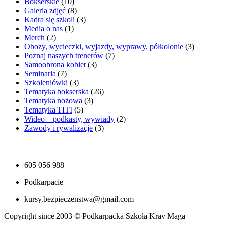
Bokserskie
(10)
Galeria zdjęć
(8)
Kadra się szkoli
(3)
Media o nas
(1)
Merch
(2)
Obozy, wycieczki, wyjazdy, wyprawy, półkolonie
(3)
Poznaj naszych trenerów
(7)
Samoobrona kobiet
(3)
Seminaria
(7)
Szkoleniówki
(3)
Tematyka bokserska
(26)
Tematyka nożowa
(3)
Tematyka TITI
(5)
Wideo – podkasty, wywiady
(2)
Zawody i rywalizacje
(3)
605 056 988
Podkarpacie
kursy.bezpieczenstwa@gmail.com
Copyright since 2003 © Podkarpacka Szkoła Krav Maga