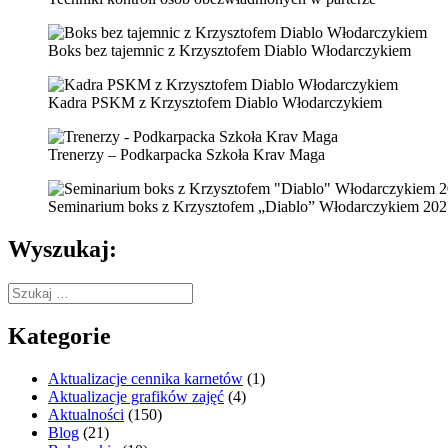
Boks bez tajemnic z Krzysztofem Diablo Włodarczykiem
Kadra PSKM z Krzysztofem Diablo Włodarczykiem
Trenerzy – Podkarpacka Szkoła Krav Maga
Seminarium boks z Krzysztofem „Diablo” Włodarczykiem 202
Wyszukaj:
Szukaj:
Kategorie
Aktualizacje cennika karnetów
(1)
Aktualizacje grafików zajęć
(4)
Aktualności
(150)
Blog
(21)