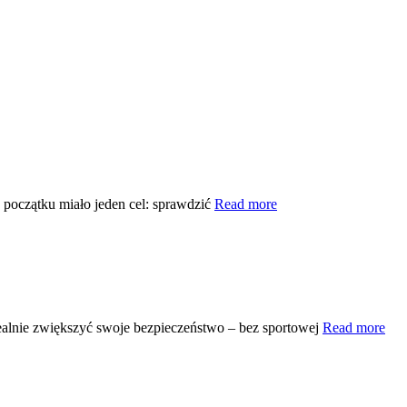
Pierwsze
 początku miało jeden cel: sprawdzić
Read more
sparingi
klubowe
Krav
Maga
–
trening,
który
Pra
ealnie zwiększyć swoje bezpieczeństwo – bez sportowej
Read more
weryfikuje
war
wszystko
sam
dla
kob