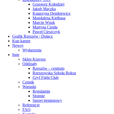
Grzegorz Kołodziej
Jakub Mączka
Katarzyna Demkiewicz
Magdalena Kiełbasa
Marcin Wnuk
Martyna Ciepła
Paweł Cieszczyk
Grafik Rzeszów | Dołącz
Kup karnet
Newsy
Wydarzenia
Inne
Sklep Kravera
Oddziały
Rzeszów – centrum
Rzeszowska Szkoła Boksu
Gryf Fight Club
Cennik
Warunki
Regulamin
Stopnie
Sprzęt treningowy
Referencje
FAQ