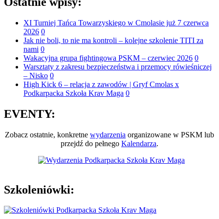
Ostatnie
wpisy:
XI Turniej Tańca Towarzyskiego w Cmolasie już 7 czerwca
2026
0
Jak nie boli, to nie ma kontroli – kolejne szkolenie TITI za
nami
0
Wakacyjna grupa fightingowa PSKM – czerwiec 2026
0
Warsztaty z zakresu bezpieczeństwa i przemocy rówieśniczej
– Nisko
0
High Kick 6 – relacja z zawodów | Gryf Cmolas x
Podkarpacka Szkoła Krav Maga
0
EVENTY:
Zobacz ostatnie, konkretne
wydarzenia
organizowane w PSKM lub
przejdź do pełnego
Kalendarza
.
Szkoleniówki: