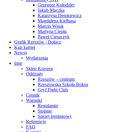
Grzegorz Kołodziej
Jakub Mączka
Katarzyna Demkiewicz
Magdalena Kiełbasa
Marcin Wnuk
Martyna Ciepła
Paweł Cieszczyk
Grafik Rzeszów | Dołącz
Kup karnet
Newsy
Wydarzenia
Inne
Sklep Kravera
Oddziały
Rzeszów – centrum
Rzeszowska Szkoła Boksu
Gryf Fight Club
Cennik
Warunki
Regulamin
Stopnie
Sprzęt treningowy
Referencje
FAQ