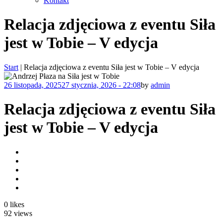
Kontakt
Skip
Relacja zdjęciowa z eventu Siła
to
content
jest w Tobie – V edycja
Start
|
Relacja zdjęciowa z eventu Siła jest w Tobie – V edycja
Posted
Author
26 listopada, 2025
27 stycznia, 2026 - 22:08
by
admin
on
Relacja zdjęciowa z eventu Siła
jest w Tobie – V edycja
0
likes
92
views