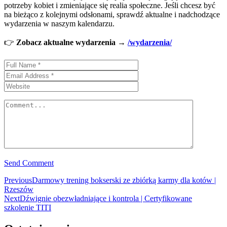
potrzeby kobiet i zmieniające się realia społeczne. Jeśli chcesz być
na bieżąco z kolejnymi odsłonami, sprawdź aktualne i nadchodzące
wydarzenia w naszym kalendarzu.
👉
Zobacz aktualne wydarzenia →
/wydarzenia/
Send Comment
Nawigacja
Previous
Previous
Darmowy trening bokserski ze zbiórką karmy dla kotów |
post:
Rzeszów
wpisu
Next
Next
Dźwignie obezwładniające i kontrola | Certyfikowane
post:
szkolenie TITI