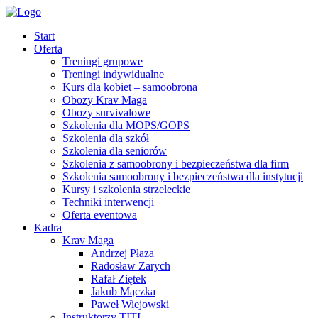
Start
Oferta
Treningi grupowe
Treningi indywidualne
Kurs dla kobiet – samoobrona
Obozy Krav Maga
Obozy survivalowe
Szkolenia dla MOPS/GOPS
Szkolenia dla szkół
Szkolenia dla seniorów
Szkolenia z samoobrony i bezpieczeństwa dla firm
Szkolenia samoobrony i bezpieczeństwa dla instytucji
Kursy i szkolenia strzeleckie
Techniki interwencji
Oferta eventowa
Kadra
Krav Maga
Andrzej Płaza
Radosław Zarych
Rafał Ziętek
Jakub Mączka
Paweł Wiejowski
Instruktorzy TITI