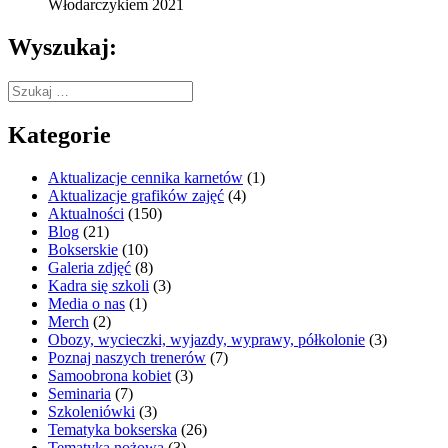
Włodarczykiem 2021
Wyszukaj:
Szukaj:
Kategorie
Aktualizacje cennika karnetów
(1)
Aktualizacje grafików zajęć
(4)
Aktualności
(150)
Blog
(21)
Bokserskie
(10)
Galeria zdjęć
(8)
Kadra się szkoli
(3)
Media o nas
(1)
Merch
(2)
Obozy, wycieczki, wyjazdy, wyprawy, półkolonie
(3)
Poznaj naszych trenerów
(7)
Samoobrona kobiet
(3)
Seminaria
(7)
Szkoleniówki
(3)
Tematyka bokserska
(26)
Tematyka nożowa
(3)